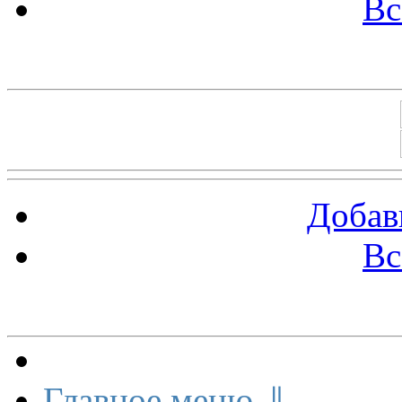
Вс
Баннеры 88х31
Добав
Вс
Меню сайта
Главное меню ⇓