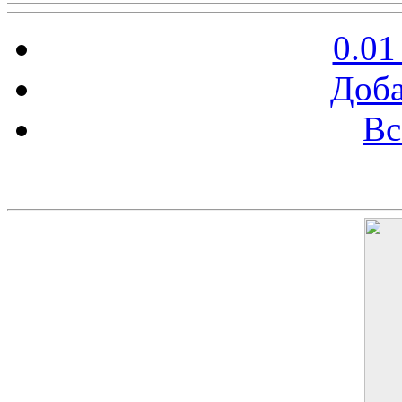
0.01
Доба
Вс
Баннер 200х300