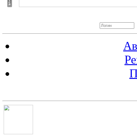
Авторизация
Ав
Ре
П
Баннер 100х100