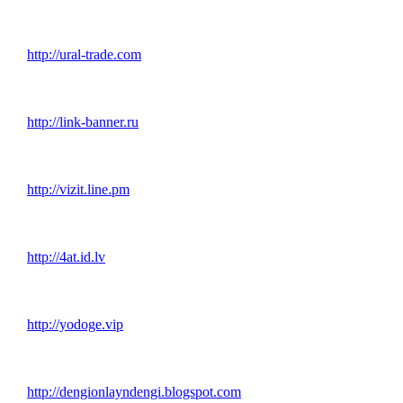
http://ural-trade.com
http://link-banner.ru
http://vizit.line.pm
http://4at.id.lv
http://yodoge.vip
http://dengionlayndengi.blogspot.com