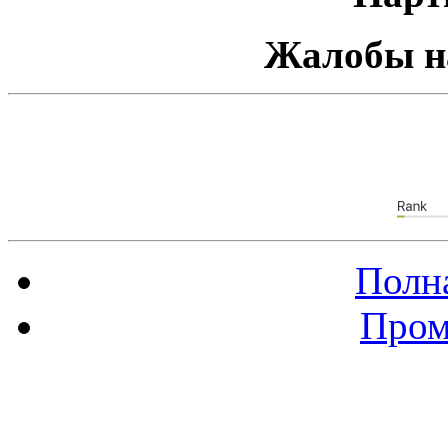
Жалобы н
Полна
Пром
Баннер 88х31