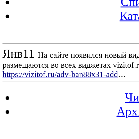
Спи
Кат
Новости проекта
Янв
11
На сайте появился новый вид
размещаются во всех виджетах vizitof.
https://vizitof.ru/adv-ban88x31-add
…
Чи
Арх
Статистика проекта