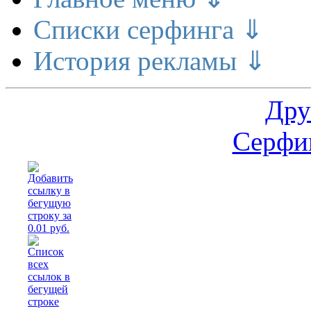
Списки серфинга ⇓
История рекламы ⇓
Дру
Серфин