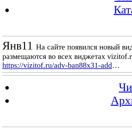
Кат
Новости проекта
Янв
11
На сайте появился новый вид
размещаются во всех виджетах vizitof.
https://vizitof.ru/adv-ban88x31-add
…
Чи
Арх
Статистика проекта