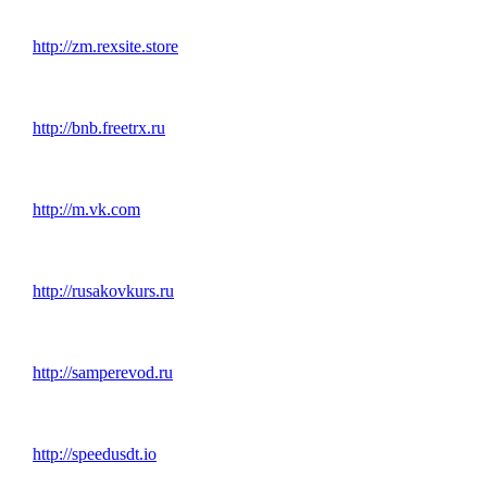
http://zm.rexsite.store
http://bnb.freetrx.ru
http://m.vk.com
http://rusakovkurs.ru
http://samperevod.ru
http://speedusdt.io