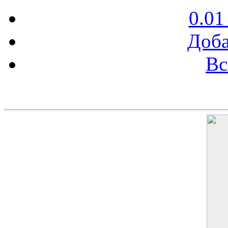
0.01
Доба
Вс
Баннер 200х300