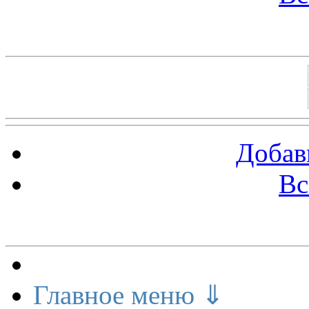
Баннеры 88х31
Добав
Вс
Меню сайта
Главное меню ⇓