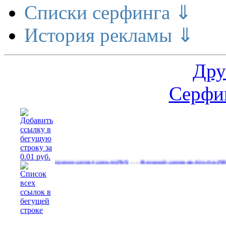
Списки серфинга ⇓
История рекламы ⇓
Дру
Серфин
…
…
Расширение делает деньги
Реальный денежный поток
Рекл
(565)
(593)