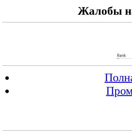
Жалобы н
Полна
Пром
Баннер 88х31