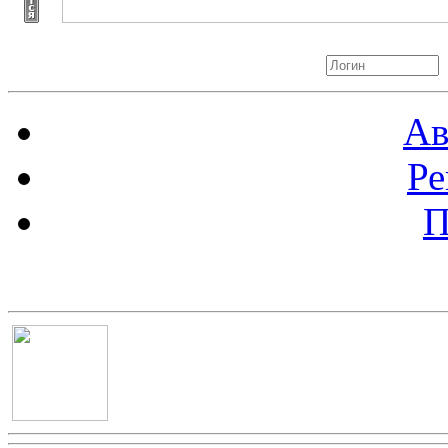
Авторизация
Ав
Ре
П
Баннер 100х100