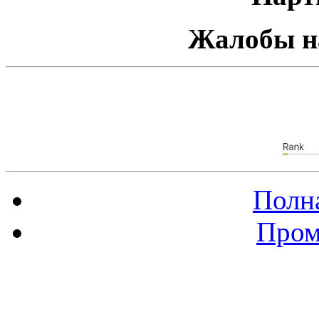
Жалобы н
Полна
Пром
Баннер 88х31