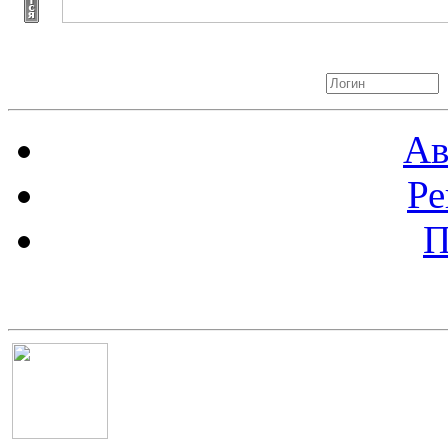
Авторизация
Ав
Ре
П
Баннер 100х100