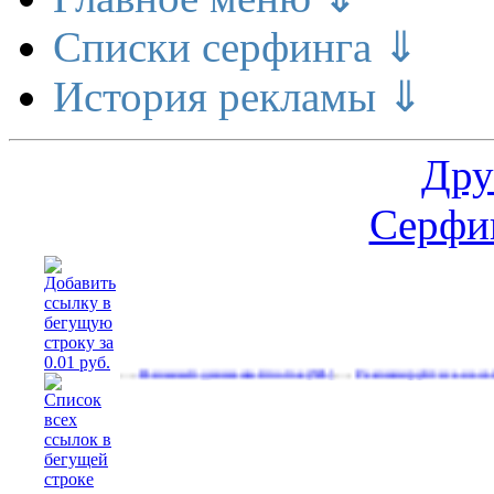
Списки серфинга ⇓
История рекламы ⇓
Дру
Серфин
…
…
ньги
Реальный денежный поток
Рекламируйтесь на сайте
(561)
(591)
(532)