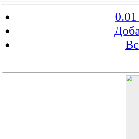
0.01
Доба
Вс
Баннер 200х300