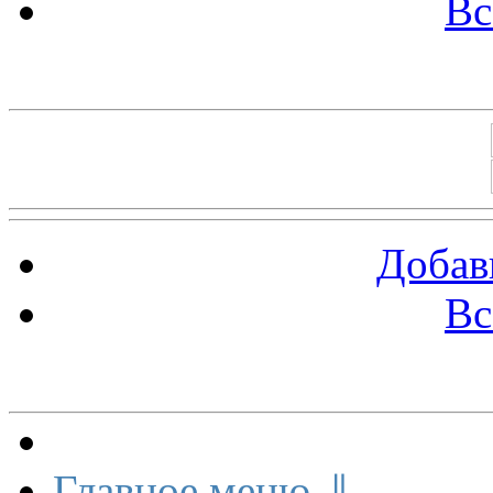
Вс
Баннеры 88х31
Добав
Вс
Меню сайта
Главное меню ⇓