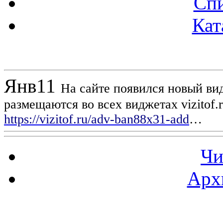
Спи
Кат
Новости проекта
Янв
11
На сайте появился новый вид
размещаются во всех виджетах vizitof.
https://vizitof.ru/adv-ban88x31-add
…
Чи
Арх
Статистика проекта