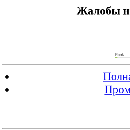
Жалобы н
Полна
Пром
Баннер 88х31