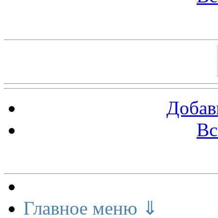
Баннеры 88х31
Добав
Вс
Меню сайта
Главное меню ⇓