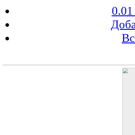
0.01
Доба
Вс
Баннер 200х300