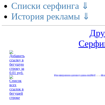
Списки серфинга ⇓
История рекламы ⇓
Дру
Серфин
…
Расширение делает деньги
Реальный д
(567)