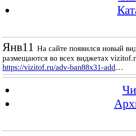
Кат
Новости проекта
Янв
11
На сайте появился новый вид
размещаются во всех виджетах vizitof.
https://vizitof.ru/adv-ban88x31-add
…
Чи
Арх
Статистика проекта