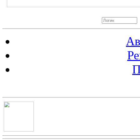
Авторизация
Ав
Ре
П
Баннер 100х100