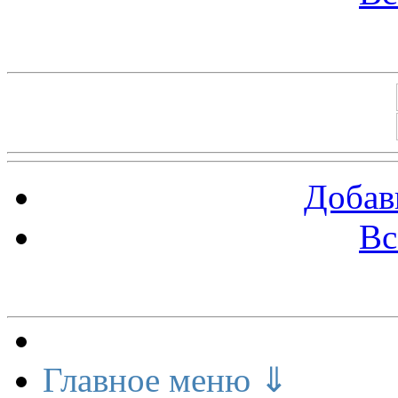
Баннеры 88х31
Добав
Вс
Меню сайта
Главное меню ⇓