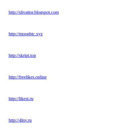
http://slivattor.blogspot.com
http://moonbtc.xyz
http://skript.top
http://freelikes.online
http://likest.ru
http://4lnv.ru