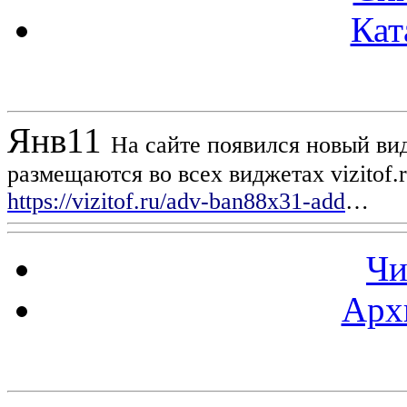
Кат
Новости проекта
Янв
11
На сайте появился новый вид
размещаются во всех виджетах vizitof.
https://vizitof.ru/adv-ban88x31-add
…
Чи
Арх
Статистика проекта