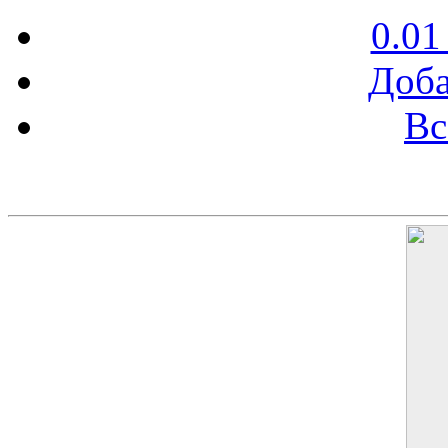
0.01
Доба
Вс
Баннер 200х300