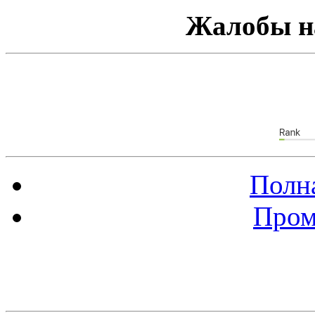
Жалобы н
Полна
Пром
Баннер 88х31