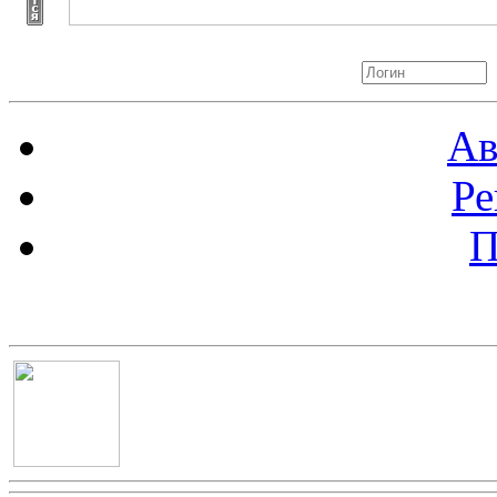
Авторизация
Ав
Ре
П
Баннер 100х100