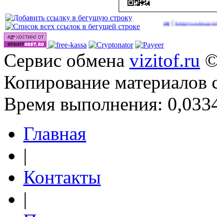
|
|
в 2026 году
http://onlinevideos.cc/go/out.php
http://onlinevideos.cc/vi
(41)
(43)
Сервис обмена
vizitof.ru
©
Копирование материалов 
Время выполнения: 0,0334
Главная
|
Контакты
|