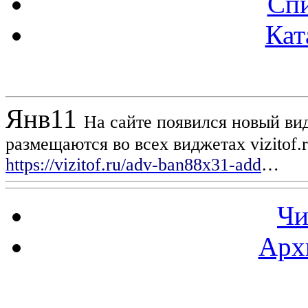
Спи
Кат
Новости проекта
Янв
11
На сайте появился новый вид
размещаются во всех виджетах vizitof.
https://vizitof.ru/adv-ban88x31-add
…
Чи
Арх
Статистика проекта