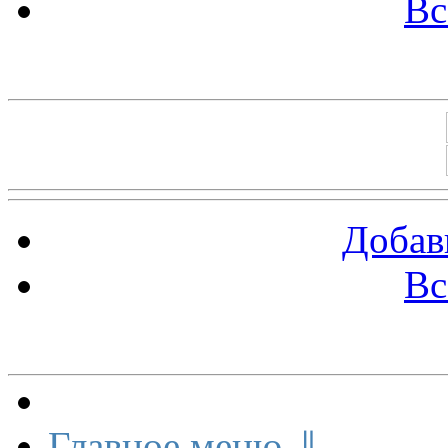
Вс
Баннеры 88х31
Добав
Вс
Меню сайта
Главное меню ⇓