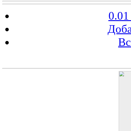
0.01
Доба
Вс
Баннер 200х300