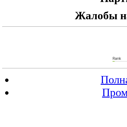
Жалобы н
Полна
Пром
Баннер 88х31