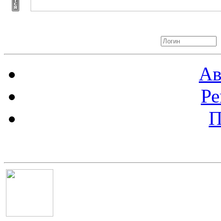
Авторизация
Ав
Ре
П
Баннер 100х100