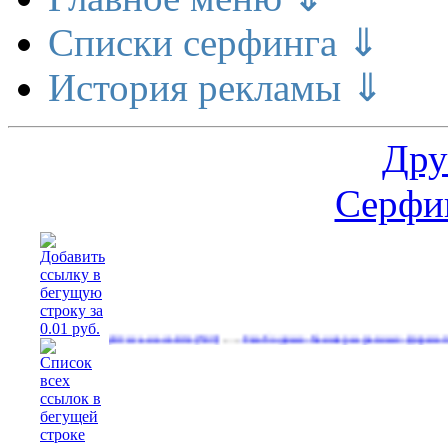
Списки серфинга ⇓
История рекламы ⇓
Дру
Серфин
…
Рекламируйтесь на сайте
Свободные баннеры разных форматов
(533)
(537)