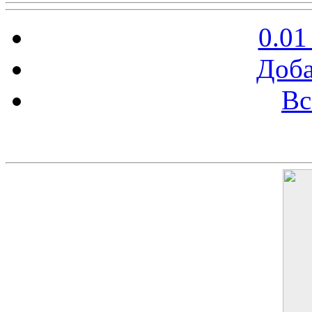
0.01
Доба
Вс
Баннер 200х300