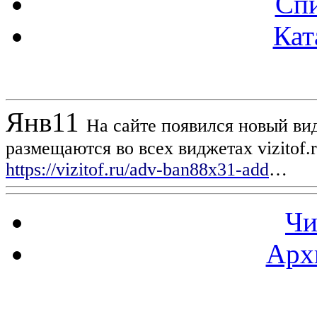
Спи
Кат
Новости проекта
Янв
11
На сайте появился новый вид
размещаются во всех виджетах vizitof.
https://vizitof.ru/adv-ban88x31-add
…
Чи
Арх
Статистика проекта