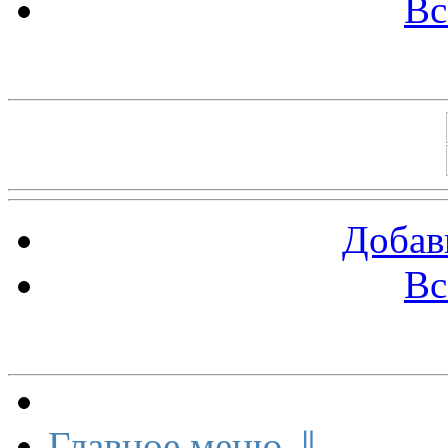
Вс
Баннеры 88х31
Добав
Вс
Меню сайта
Главное меню ⇓