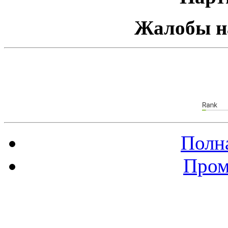
Жалобы н
Полна
Пром
Баннер 88х31