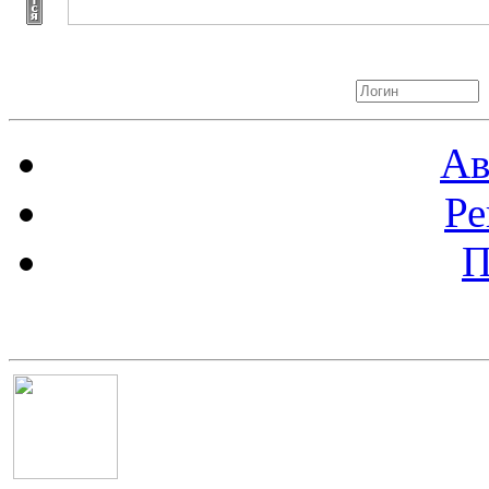
Авторизация
Ав
Ре
П
Баннер 100х100