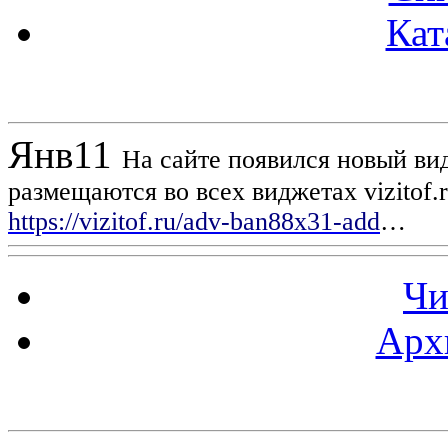
Кат
Новости проекта
Янв
11
На сайте появился новый вид
размещаются во всех виджетах vizitof.
https://vizitof.ru/adv-ban88x31-add
…
Чи
Арх
Статистика проекта