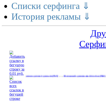
Списки серфинга ⇓
История рекламы ⇓
Дру
Серфин
…
…
Расширение делает деньги
Реальный денежный поток
Рекла
(555)
(584)