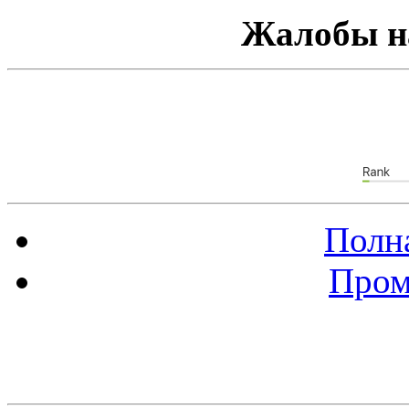
Жалобы н
Полна
Пром
Баннер 88х31