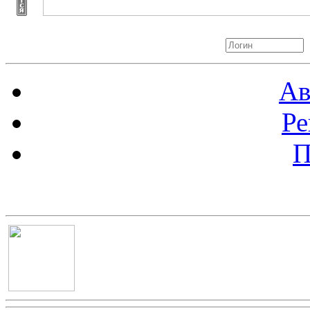
Авторизация
Ав
Ре
П
Баннер 100х100