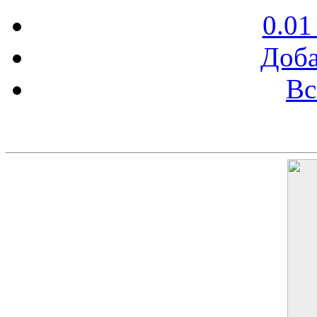
0.01
Доба
Вс
Баннер 200х300