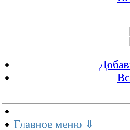
Баннеры 88х31
Добав
Вс
Меню сайта
Главное меню ⇓