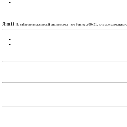
Новости проекта
Янв
11
На сайте появился новый вид рекламы - это баннеры 88х31, которые размещаются
Статистика проекта