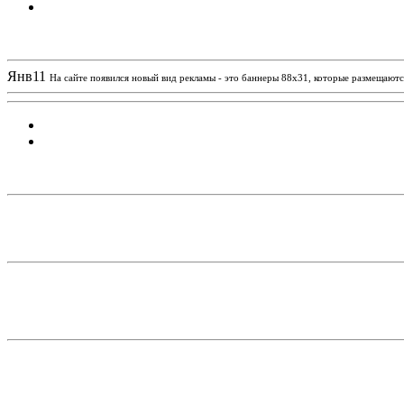
Новости проекта
Янв
11
На сайте появился новый вид рекламы - это баннеры 88х31, которые размещаются
Статистика проекта