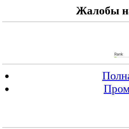
Жалобы н
Полна
Пром
Баннер 88х31