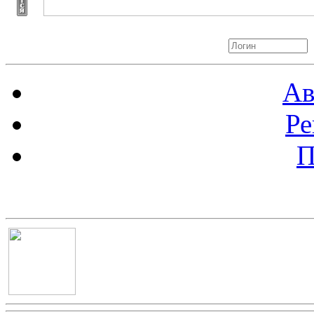
Авторизация
Ав
Ре
П
Баннер 100х100