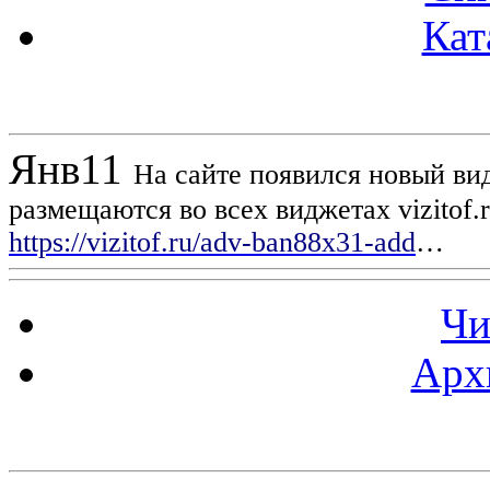
Кат
Новости проекта
Янв
11
На сайте появился новый вид
размещаются во всех виджетах vizitof.
https://vizitof.ru/adv-ban88x31-add
…
Чи
Арх
Статистика проекта