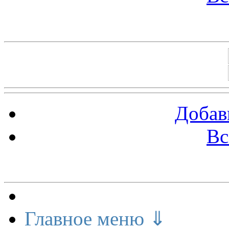
Баннеры 88х31
Добав
Вс
Меню сайта
Главное меню ⇓