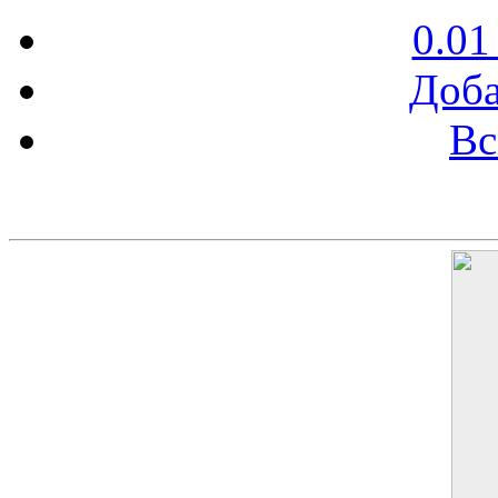
0.01
Доба
Вс
Баннер 200х300