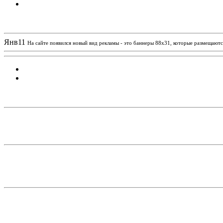
Новости проекта
Янв
11
На сайте появился новый вид рекламы - это баннеры 88х31, которые размещаются
Статистика проекта