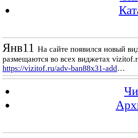
Кат
Новости проекта
Янв
11
На сайте появился новый вид
размещаются во всех виджетах vizitof.
https://vizitof.ru/adv-ban88x31-add
…
Чи
Арх
Статистика проекта