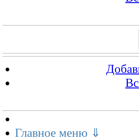
Баннеры 88х31
Добав
Вс
Меню сайта
Главное меню ⇓