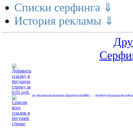
Списки серфинга ⇓
История рекламы ⇓
Дру
Серфин
…
…
Свободные баннеры разных форматов
Работа курьером в Яндекс еду.
(540)