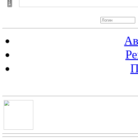
Авторизация
Ав
Ре
П
Баннер 100х100