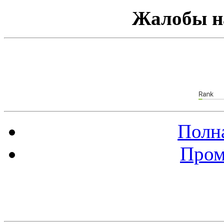
Жалобы н
Полна
Пром
Баннер 88х31