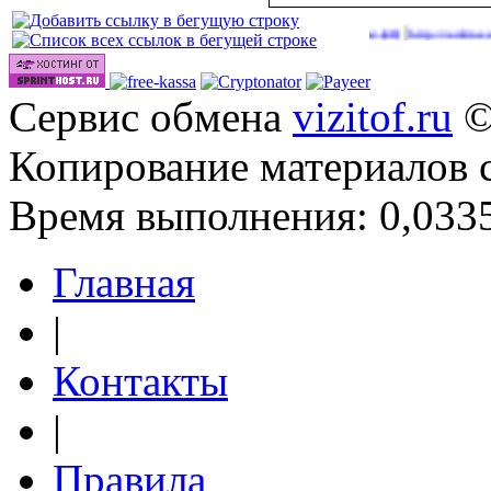
|
|
deos.cc/go/out.php
http://onlinevideos.cc/videos/
http://onlinevideos.cc/
(46)
(48)
Сервис обмена
vizitof.ru
©
Копирование материалов 
Время выполнения: 0,0335
Главная
|
Контакты
|
Правила