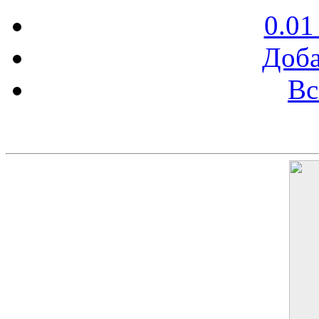
0.01
Доба
Вс
Баннер 200х300