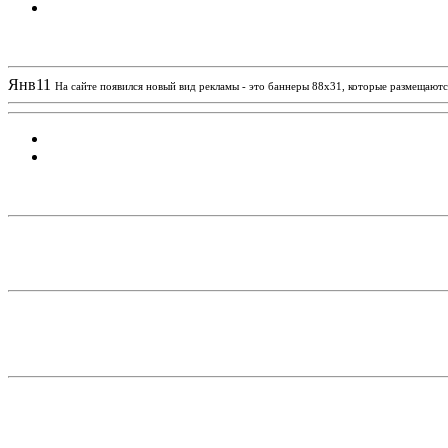
Новости проекта
Янв
11
На сайте появился новый вид рекламы - это баннеры 88х31, которые размещаются
Статистика проекта