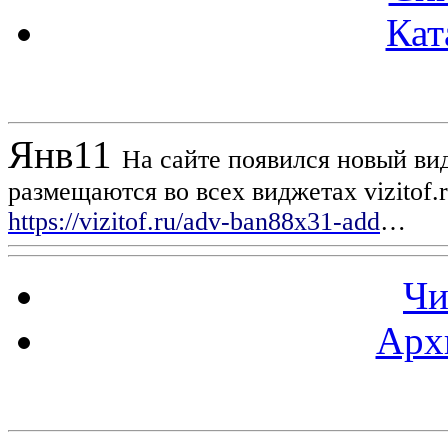
Кат
Новости проекта
Янв
11
На сайте появился новый вид
размещаются во всех виджетах vizitof.
https://vizitof.ru/adv-ban88x31-add
…
Чи
Арх
Статистика проекта