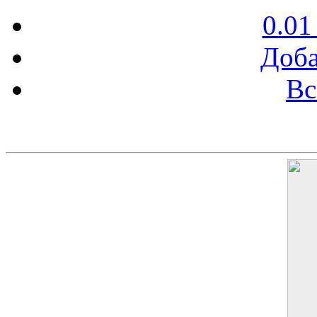
0.01
Доба
Вс
Баннер 200х300