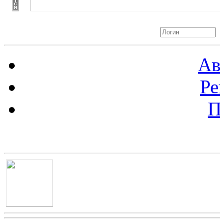
Авторизация
Ав
Ре
П
Баннер 100х100