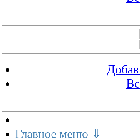
Баннеры 88х31
Добав
Вс
Меню сайта
Главное меню ⇓