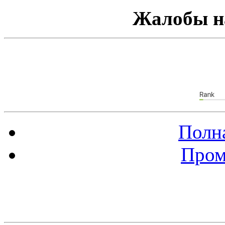
Жалобы н
Полна
Пром
Баннер 88х31