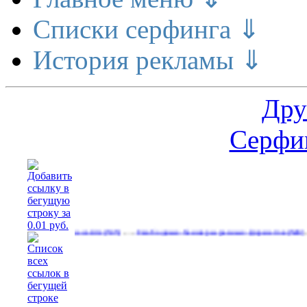
Списки серфинга ⇓
История рекламы ⇓
Дру
Серфин
…
…
руйтесь на сайте
Свободные баннеры разных форматов
Работа
(535)
(540)