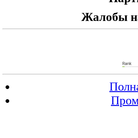
Жалобы н
Полна
Пром
Баннер 88х31