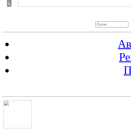
Авторизация
Ав
Ре
П
Баннер 100х100