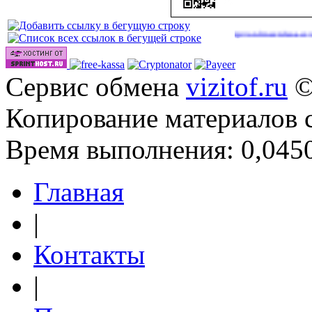
|
|
 году
http://onlinevideos.cc/go/out.php
http://onlinevideos.cc/videos/
(43)
(46)
(48
Сервис обмена
vizitof.ru
©
Копирование материалов 
Время выполнения: 0,0450
Главная
|
Контакты
|