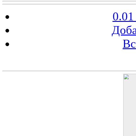
0.01
Доба
Вс
Баннер 200х300