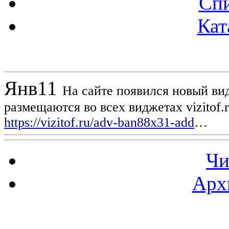
Спи
Кат
Новости проекта
Янв
11
На сайте появился новый вид
размещаются во всех виджетах vizitof.
https://vizitof.ru/adv-ban88x31-add
…
Чи
Арх
Статистика проекта