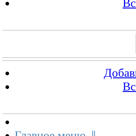
Вс
Баннеры 88х31
Добав
Вс
Меню сайта
Главное меню ⇓