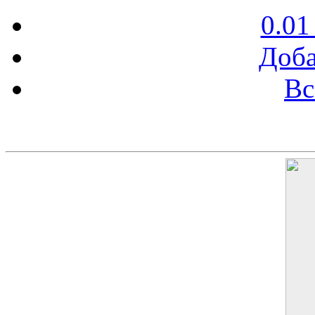
0.01
Доба
Вс
Баннер 200х300