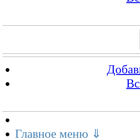
Баннеры 88х31
Добав
Вс
Меню сайта
Главное меню ⇓