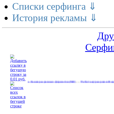
Списки серфинга ⇓
История рекламы ⇓
Дру
Серфин
…
Свободные баннеры разных форматов
Работа курьером в Яндекс еду.з
(540)