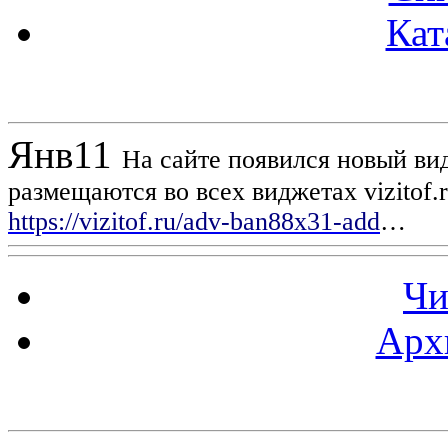
Кат
Новости проекта
Янв
11
На сайте появился новый вид
размещаются во всех виджетах vizitof.
https://vizitof.ru/adv-ban88x31-add
…
Чи
Арх
Статистика проекта