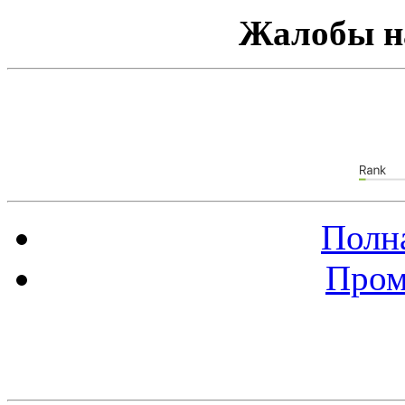
Жалобы н
Полна
Пром
Баннер 88х31