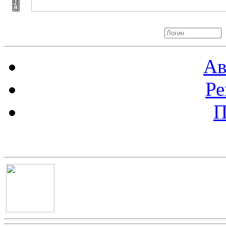
Авторизация
Ав
Ре
П
Баннер 100х100