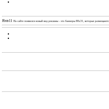
Новости проекта
Янв
11
На сайте появился новый вид рекламы - это баннеры 88х31, которые размещаются
Статистика проекта