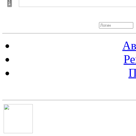
Авторизация
Ав
Ре
П
Баннер 100х100