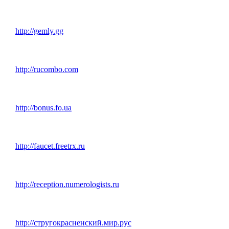
http://gemly.gg
http://rucombo.com
http://bonus.fo.ua
http://faucet.freetrx.ru
http://reception.numerologists.ru
http://стругокрасненский.мир.рус