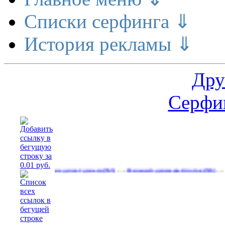
Списки серфинга ⇓
История рекламы ⇓
Дру
Серфин
…
…
Расширение делает деньги
Реальный денежный поток
Рекламир
(565)
(593)