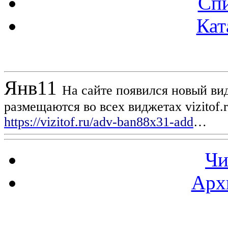
Спи
Кат
Новости проекта
Янв
11
На сайте появился новый вид
размещаются во всех виджетах vizitof.
https://vizitof.ru/adv-ban88x31-add
…
Чи
Арх
Статистика проекта