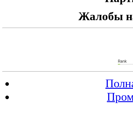
Жалобы н
Полна
Пром
Баннер 88х31