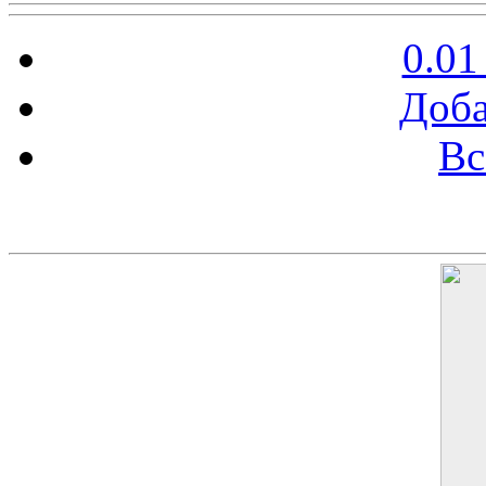
0.01
Доба
Вс
Баннер 200х300