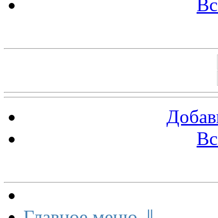
Вс
Баннеры 88х31
Добав
Вс
Меню сайта
Главное меню ⇓