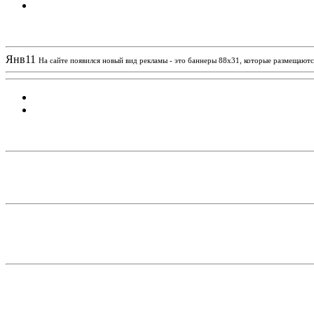
Новости проекта
Янв
11
На сайте появился новый вид рекламы - это баннеры 88х31, которые размещаются
Статистика проекта