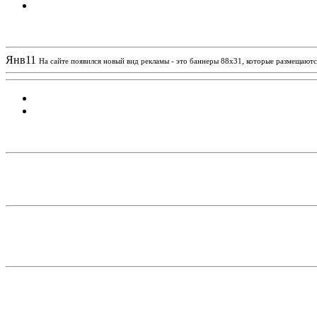
Новости проекта
Янв
11
На сайте появился новый вид рекламы - это баннеры 88х31, которые размещаются
Статистика проекта