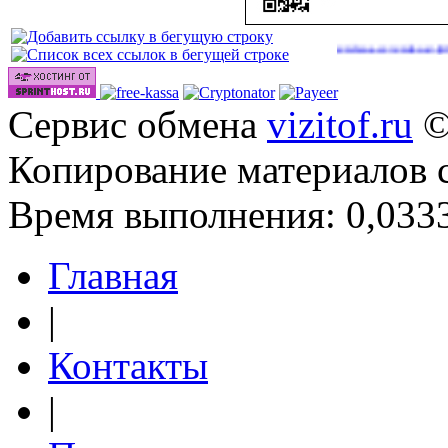
|
|
|
http://onlinevideos.cc/go/out.php
http://onlinevideos.cc/videos/
http:/
(45)
(47)
Сервис обмена
vizitof.ru
©
Копирование материалов 
Время выполнения: 0,0333
Главная
|
Контакты
|