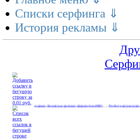
Списки серфинга ⇓
История рекламы ⇓
Дру
Серфин
…
…
Свободные баннеры разных форматов
Работа курьером в Яндекс 
4)
(539)