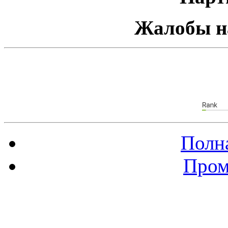
Жалобы н
Полна
Пром
Баннер 88х31