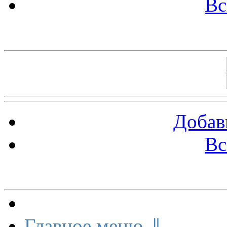
Вс
Баннеры 88х31
Добав
Вс
Меню сайта
Главное меню ⇓