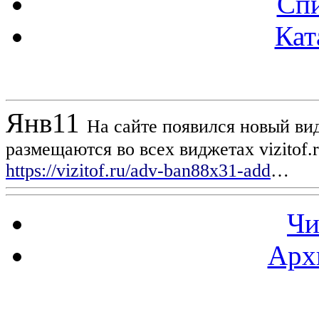
Спи
Кат
Новости проекта
Янв
11
На сайте появился новый вид
размещаются во всех виджетах vizitof.
https://vizitof.ru/adv-ban88x31-add
…
Чи
Арх
Статистика проекта