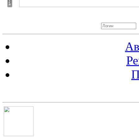
Авторизация
Ав
Ре
П
Баннер 100х100