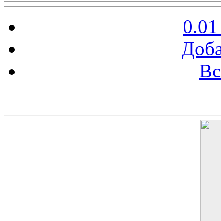
0.01
Доба
Вс
Баннер 200х300