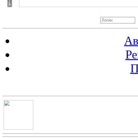
Авторизация
Ав
Ре
П
Баннер 100х100