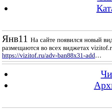
Кат
Новости проекта
Янв
11
На сайте появился новый вид
размещаются во всех виджетах vizitof.
https://vizitof.ru/adv-ban88x31-add
…
Чи
Арх
Статистика проекта