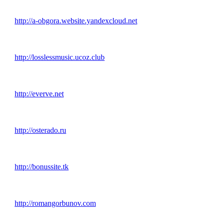
http://a-obgora.website.yandexcloud.net
http://losslessmusic.ucoz.club
http://everve.net
http://osterado.ru
http://bonussite.tk
http://romangorbunov.com