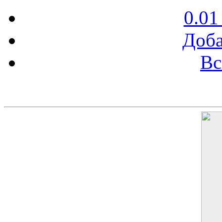
0.01
Доба
Вс
Баннер 200х300