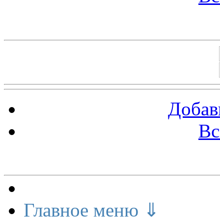
Баннеры 88х31
Добав
Вс
Меню сайта
Главное меню ⇓