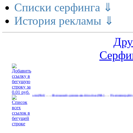
Списки серфинга ⇓
История рекламы ⇓
Дру
Серфин
…
…
елает деньги
Реальный денежный поток
Рекламируйтесь на сай
(561)
(591)