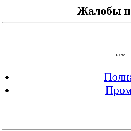
Жалобы н
Полна
Пром
Баннер 88х31