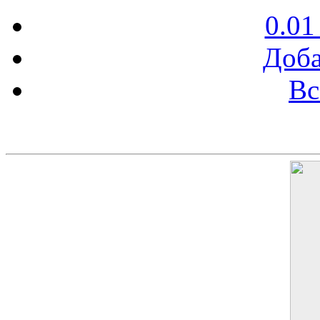
0.01
Доба
Вс
Баннер 200х300