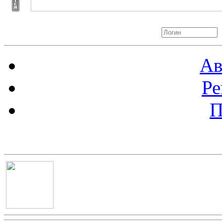
Авторизация
Ав
Ре
П
Баннер 100х100