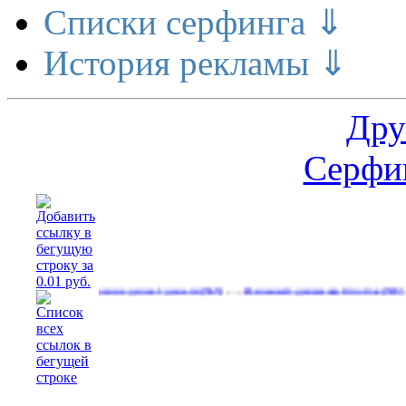
Списки серфинга ⇓
История рекламы ⇓
Дру
Серфин
…
…
Расширение делает деньги
Реальный денежный поток
Рекла
(565)
(593)