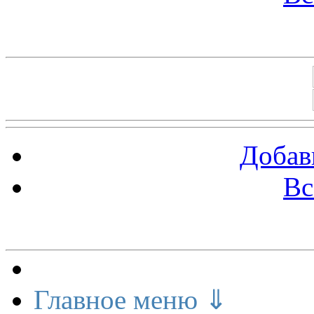
Баннеры 88х31
Добав
Вс
Меню сайта
Главное меню ⇓