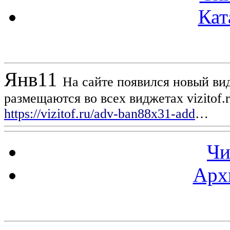
Кат
Новости проекта
Янв
11
На сайте появился новый вид
размещаются во всех виджетах vizitof.
https://vizitof.ru/adv-ban88x31-add
…
Чи
Арх
Статистика проекта