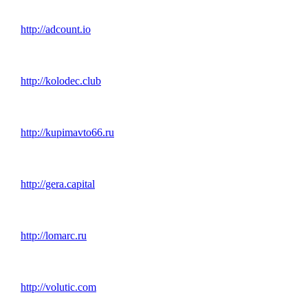
http://adcount.io
http://kolodec.club
http://kupimavto66.ru
http://gera.capital
http://lomarc.ru
http://volutic.com