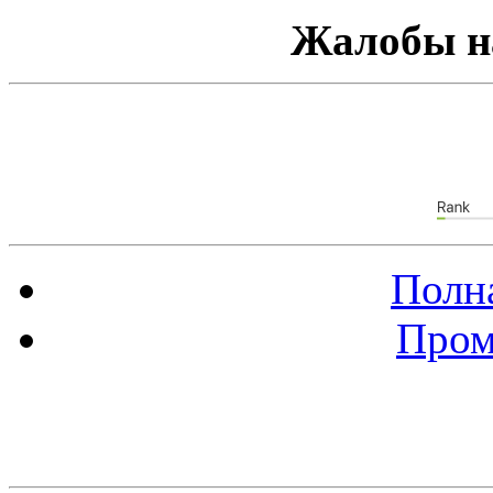
Жалобы н
Полна
Пром
Баннер 88х31