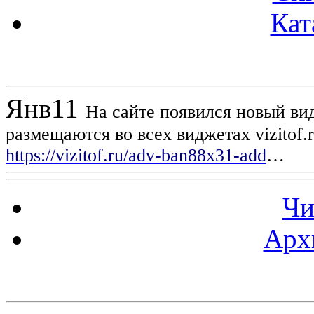
Кат
Новости проекта
Янв
11
На сайте появился новый вид
размещаются во всех виджетах vizitof.
https://vizitof.ru/adv-ban88x31-add
…
Чи
Арх
Статистика проекта