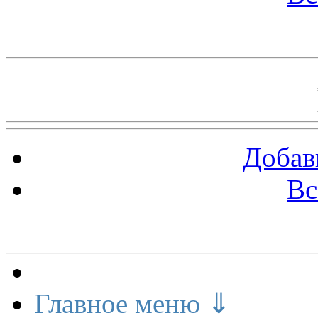
Баннеры 88х31
Добав
Вс
Меню сайта
Главное меню ⇓