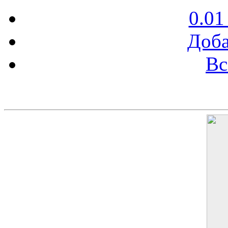
0.01
Доба
Вс
Баннер 200х300