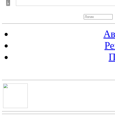
Авторизация
Ав
Ре
П
Баннер 100х100