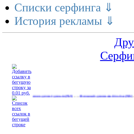
Списки серфинга ⇓
История рекламы ⇓
Дру
Серфин
…
…
Расширение делает деньги
Реальный денежный поток
Реклам
(565)
(593)