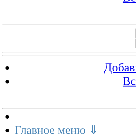
Баннеры 88х31
Добав
Вс
Меню сайта
Главное меню ⇓