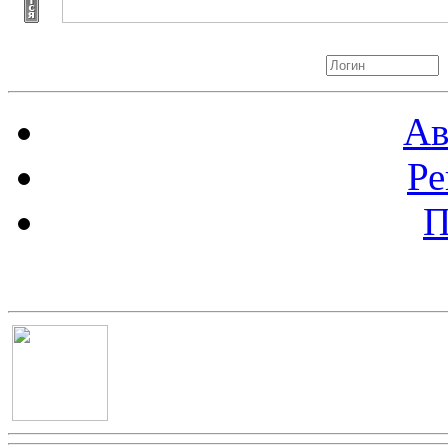
Авторизация
Ав
Ре
П
Баннер 100х100