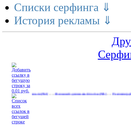
Списки серфинга ⇓
История рекламы ⇓
Дру
Серфин
…
…
 делает деньги
Реальный денежный поток
Рекламируйтесь на 
(561)
(591)