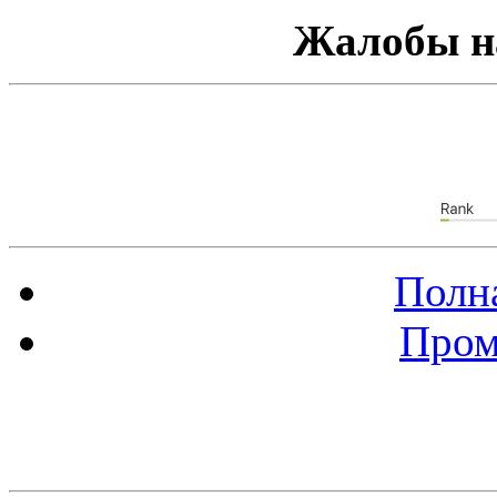
Жалобы н
Полна
Пром
Баннер 88х31