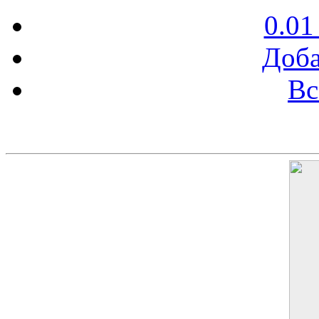
0.01
Доба
Вс
Баннер 200х300