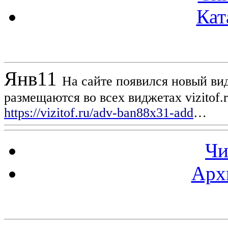
Кат
Новости проекта
Янв
11
На сайте появился новый вид
размещаются во всех виджетах vizitof.
https://vizitof.ru/adv-ban88x31-add
…
Чи
Арх
Статистика проекта