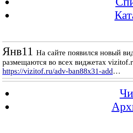
Спи
Кат
Новости проекта
Янв
11
На сайте появился новый вид
размещаются во всех виджетах vizitof.
https://vizitof.ru/adv-ban88x31-add
…
Чи
Арх
Статистика проекта