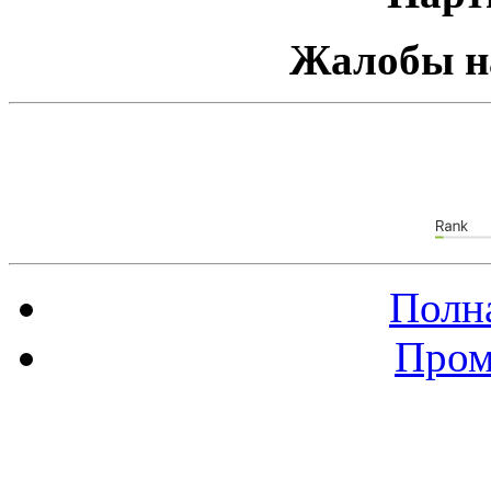
Жалобы н
Полна
Пром
Баннер 88х31