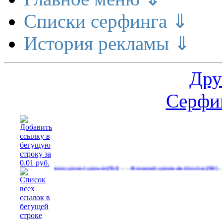
Списки серфинга ⇓
История рекламы ⇓
Дру
Серфин
…
…
Расширение делает деньги
Реальный денежный поток
Реклам
(563)
(592)