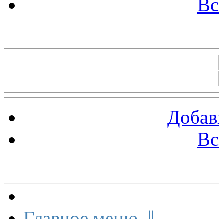
Вс
Баннеры 88х31
Добав
Вс
Меню сайта
Главное меню ⇓