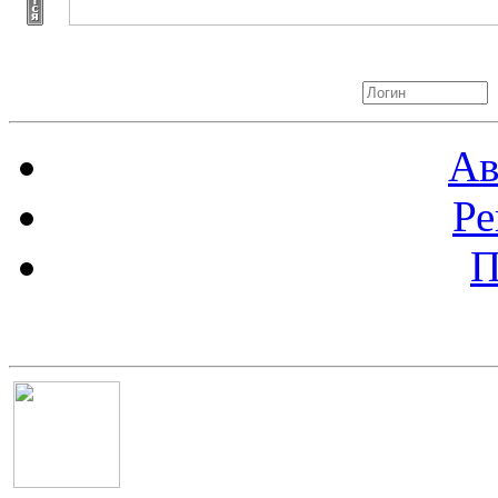
Авторизация
Ав
Ре
П
Баннер 100х100