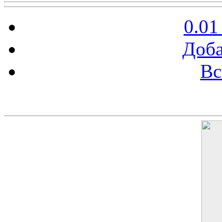
0.01
Доба
Вс
Баннер 200х300