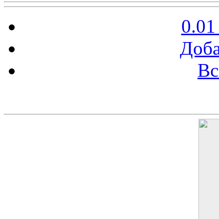
0.01
Доба
Вс
Баннер 200х300