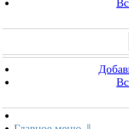
Вс
Баннеры 88х31
Добав
Вс
Меню сайта
Главное меню ⇓