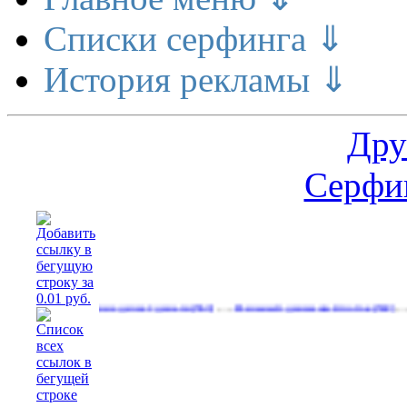
Списки серфинга ⇓
История рекламы ⇓
Дру
Серфин
…
…
Расширение делает деньги
Реальный денежный поток
Реклами
(563)
(592)