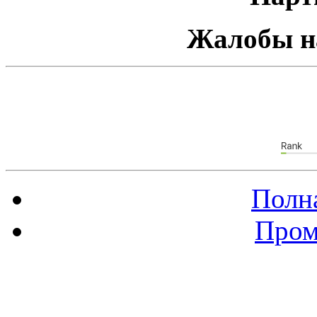
Жалобы н
Полна
Пром
Баннер 88х31