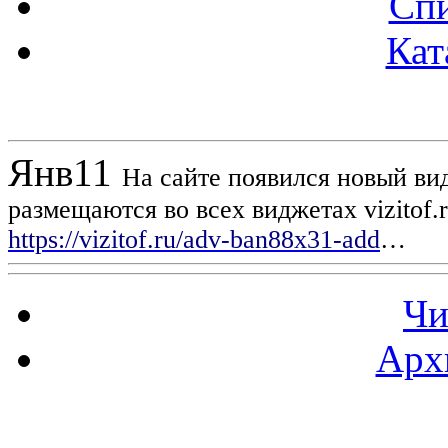
Спи
Кат
Новости проекта
Янв
11
На сайте появился новый вид
размещаются во всех виджетах vizitof.
https://vizitof.ru/adv-ban88x31-add
…
Чи
Арх
Статистика проекта