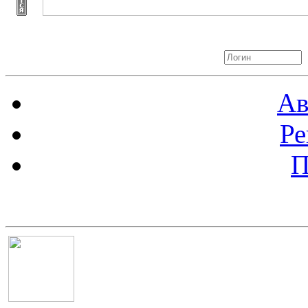
Авторизация
Ав
Ре
П
Баннер 100х100