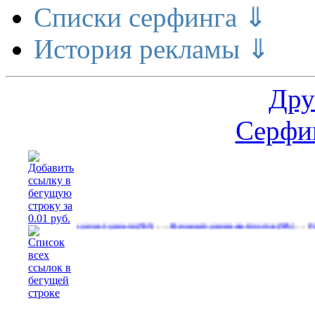
Списки серфинга ⇓
История рекламы ⇓
Дру
Серфин
…
…
асширение делает деньги
Реальный денежный поток
Рекламируй
(565)
(595)