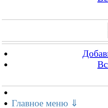
Баннеры 88х31
Добав
Вс
Меню сайта
Главное меню ⇓