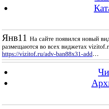
Кат
Новости проекта
Янв
11
На сайте появился новый вид
размещаются во всех виджетах vizitof.
https://vizitof.ru/adv-ban88x31-add
…
Чи
Арх
Статистика проекта