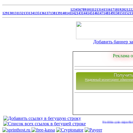
1
2
3
4
5
6
7
8
9
10
11
12
13
14
15
16
17
18
19
20
21
22
129
130
131
132
133
134
135
136
137
138
139
140
141
142
143
144
145
146
147
148
149
150
151
152
1
Добавить баннер за 
Реклама о
Получить
Надежный мониторинг обменни
Сайты для заработка в 202