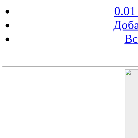
0.01
Доба
Вс
Баннер 200х300