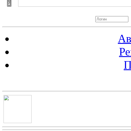
Авторизация
Ав
Ре
П
Баннер 100х100