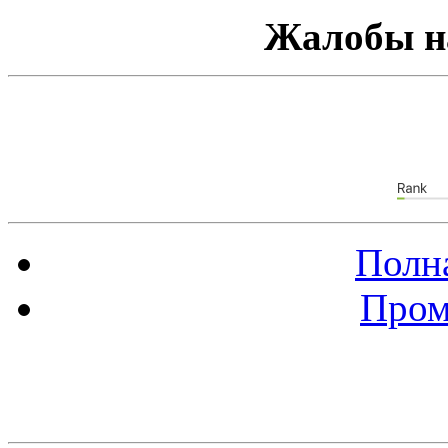
Жалобы н
Полна
Пром
Баннер 88х31