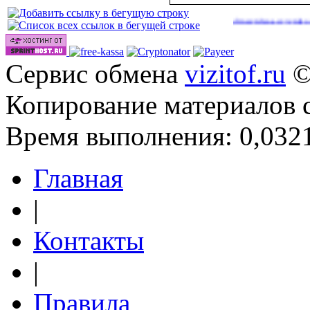
|
|
|
http://onlinevideos.cc/go/out.php
http://onlinevideos.cc/videos/
ht
41)
(43)
(45)
Сервис обмена
vizitof.ru
©
Копирование материалов 
Время выполнения: 0,0321
Главная
|
Контакты
|
Правила