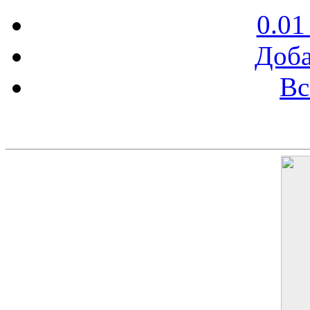
0.01
Доба
Вс
Баннер 200х300