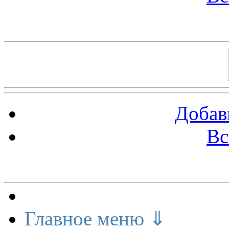
Баннеры 88х31
Добав
Вс
Меню сайта
Главное меню ⇓