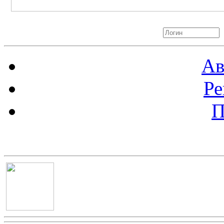
Авторизация
Ав
Ре
П
Баннер 100х100