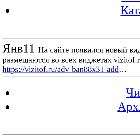
Кат
Новости проекта
Янв
11
На сайте появился новый вид
размещаются во всех виджетах vizitof.
https://vizitof.ru/adv-ban88x31-add
…
Чи
Арх
Статистика проекта