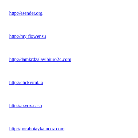
http://esender.org
http://my-flower.su
http://damkrdzalavibiuro24.com
http://clickviral.io
http://azvox.cash
http://porabotayka.ucoz.com