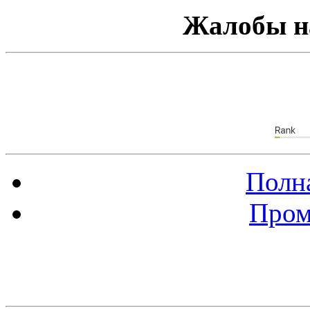
Жалобы н
Полна
Пром
Баннер 88х31