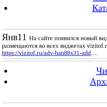
Кат
Новости проекта
Янв
11
На сайте появился новый вид
размещаются во всех виджетах vizitof.
https://vizitof.ru/adv-ban88x31-add
…
Чи
Арх
Статистика проекта