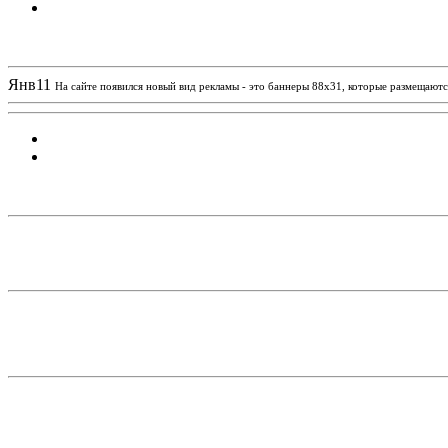
Новости проекта
Янв
11
На сайте появился новый вид рекламы - это баннеры 88х31, которые размещаются
Статистика проекта