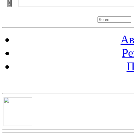
Авторизация
Ав
Ре
П
Баннер 100х100