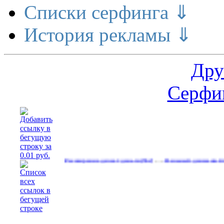
Списки серфинга ⇓
История рекламы ⇓
Дру
Серфин
…
Расширение делает деньги
Реальный денежный поток
(562)
(591