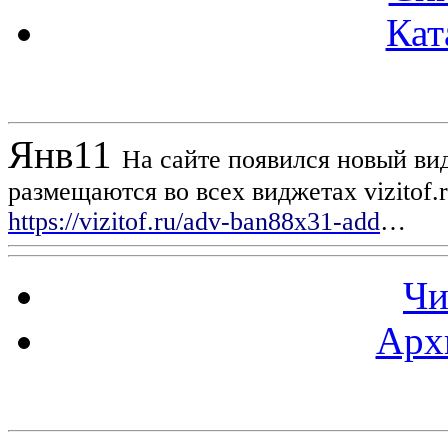
Кат
Новости проекта
Янв
11
На сайте появился новый вид
размещаются во всех виджетах vizitof.
https://vizitof.ru/adv-ban88x31-add
…
Чи
Арх
Статистика проекта