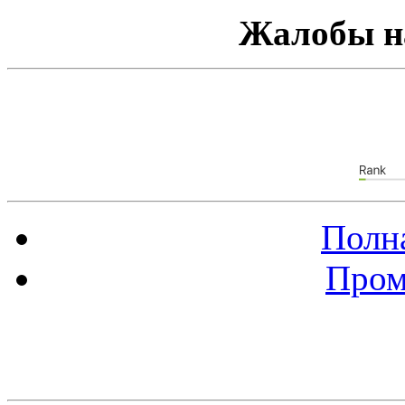
Жалобы н
Полна
Пром
Баннер 88х31