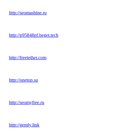
http://seomashine.ru
http://p95848pf.beget.tech
http://freetether.com
http://onetop.su
http://seomyfree.ru
http://gemly.link