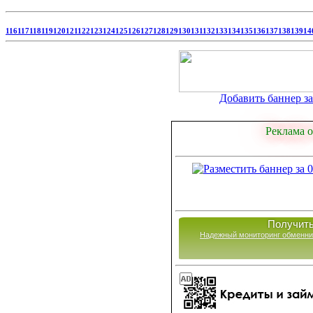
116
117
118
119
120
121
122
123
124
125
126
127
128
129
130
131
132
133
134
135
136
137
138
139
14
Добавить баннер за 
Реклама о
Получить
Надежный мониторинг обменни