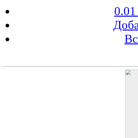
0.01
Доба
Вс
Баннер 200х300