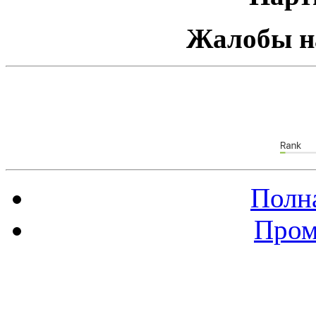
Жалобы н
Полна
Пром
Баннер 88х31