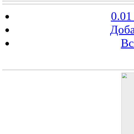
0.01
Доба
Вс
Баннер 200х300