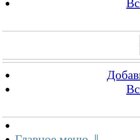
Вс
Баннеры 88х31
Добав
Вс
Меню сайта
Главное меню ⇓