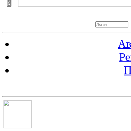
Авторизация
Ав
Ре
П
Баннер 100х100