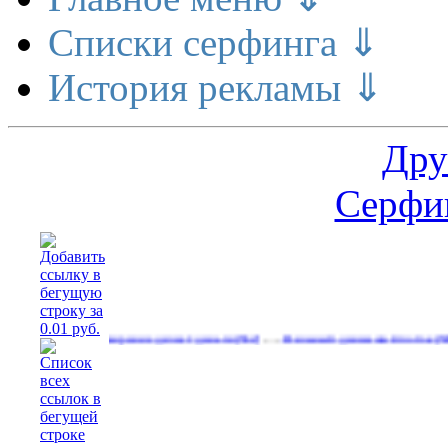
Списки серфинга ⇓
История рекламы ⇓
Дру
Серфин
…
…
Расширение делает деньги
Реальный денежный поток
Рек
(562)
(591)