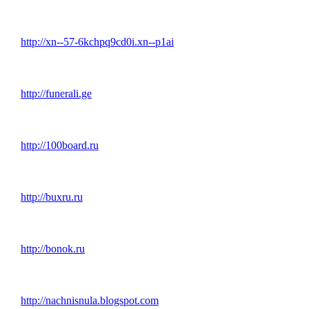
http://xn--57-6kchpq9cd0i.xn--p1ai
http://funerali.ge
http://100board.ru
http://buxru.ru
http://bonok.ru
http://nachnisnula.blogspot.com