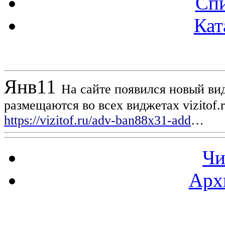
Спи
Кат
Новости проекта
Янв
11
На сайте появился новый вид
размещаются во всех виджетах vizitof.
https://vizitof.ru/adv-ban88x31-add
…
Чи
Арх
Статистика проекта