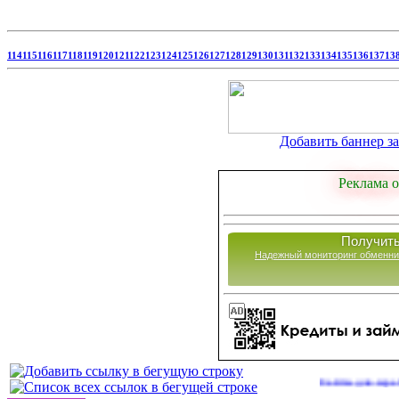
114
115
116
117
118
119
120
121
122
123
124
125
126
127
128
129
130
131
132
133
134
135
136
137
13
Добавить баннер за 
Реклама о
Получить
Надежный мониторинг обменни
Сайты для заработка в 2