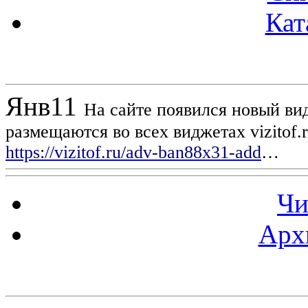
Кат
Новости проекта
Янв
11
На сайте появился новый вид
размещаются во всех виджетах vizitof.
https://vizitof.ru/adv-ban88x31-add
…
Чи
Арх
Статистика проекта