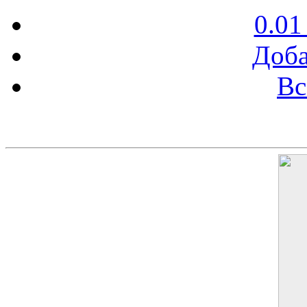
0.01
Доба
Вс
Баннер 200х300