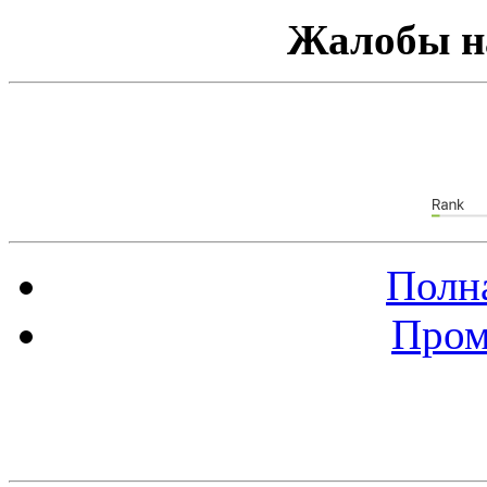
Жалобы н
Полна
Пром
Баннер 88х31