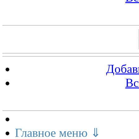
Баннеры 88х31
Добав
Вс
Меню сайта
Главное меню ⇓