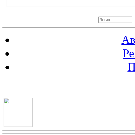
Авторизация
Ав
Ре
П
Баннер 100х100